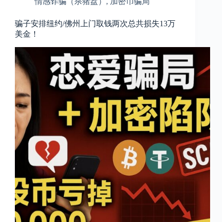
情感诈骗（杀猪盘）
,
加密币骗局
骗子安排纽约/佛州上门取钱两次总共损失13万
美金！