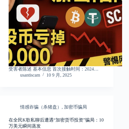
受害者陈述 基本信息 首次接触时间：2024…
usantiscam
10 9 月, 2025
情感诈骗（杀猪盘）
,
加密币骗局
在全民K歌私聊后遭遇“加密货币投资”骗局：10
万美元瞬间蒸发