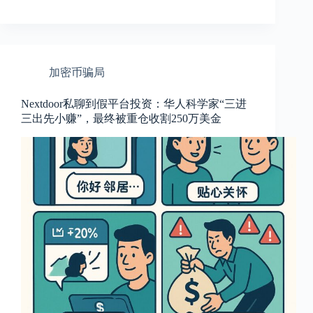
加密币骗局
Nextdoor私聊到假平台投资：华人科学家“三进
三出先小赚”，最终被重仓收割250万美金