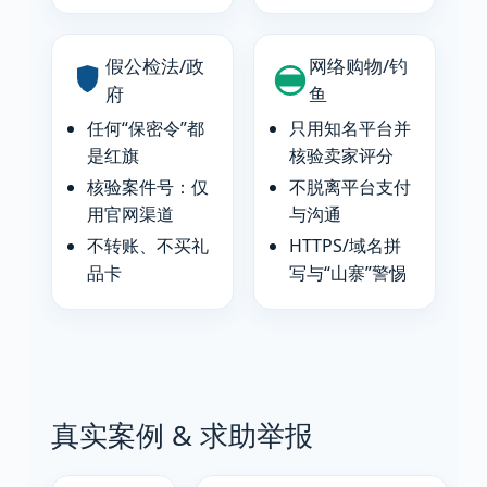
假公检法/政
网络购物/钓
府
鱼
任何“保密令”都
只用知名平台并
是红旗
核验卖家评分
核验案件号：仅
不脱离平台支付
用官网渠道
与沟通
不转账、不买礼
HTTPS/域名拼
品卡
写与“山寨”警惕
真实案例 & 求助举报