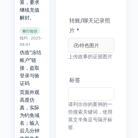
算，要求
继续充值
解封。
转账/聊天记录照
片
*
银行短信
纽约 · 2025-
08-01
特色图片
伪造“冻结
上传故事的证据图片
账户”链
接，盗取
登录与验
标签
证码
页面外观
高度仿
请列出你的案例的一
真，实际
些搜索关键词，使用
为钓鱼域
英文半角逗号隔开标
名；输入
签.
后几分钟