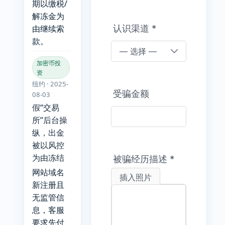
期以缴税/
解冻金为
认识渠道
*
由继续索
款。
加密币投
资
纽约 · 2025-
受骗金额
08-03
假“交易
所”后台操
纵，出金
被以风控
为由冻结
被骗经历描述
*
网站域名
插入照片
新注册且
无监管信
息，客服
要求先付