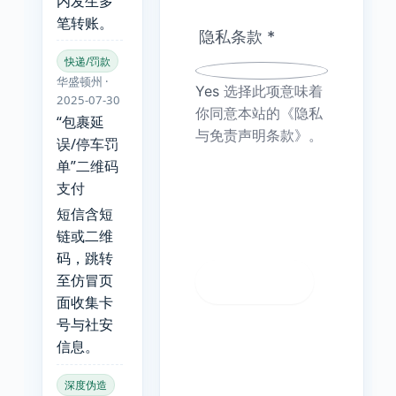
内发生多
笔转账。
隐私条款
*
快递/罚款
华盛顿州 ·
Yes
选择此项意味着
2025-07-30
你同意本站的《隐私
“包裹延
与免责声明条款》。
误/停车罚
单”二维码
支付
短信含短
链或二维
码，跳转
至仿冒页
面收集卡
号与社安
信息。
深度伪造