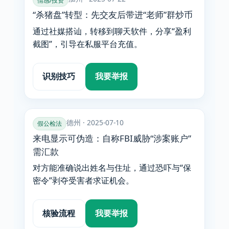
情感/投资
“杀猪盘”转型：先交友后带进“老师”群炒币
通过社媒搭讪，转移到聊天软件，分享“盈利
截图”，引导在私服平台充值。
识别技巧
我要举报
德州 · 2025-07-10
假公检法
来电显示可伪造：自称FBI威胁“涉案账户”
需汇款
对方能准确说出姓名与住址，通过恐吓与“保
密令”剥夺受害者求证机会。
核验流程
我要举报