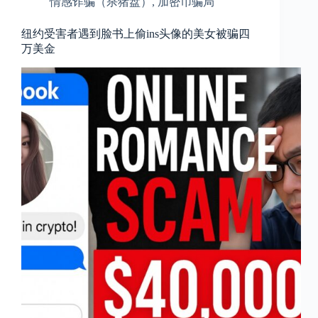
情感诈骗（杀猪盘）
,
加密币骗局
纽约受害者遇到脸书上偷ins头像的美女被骗四
万美金