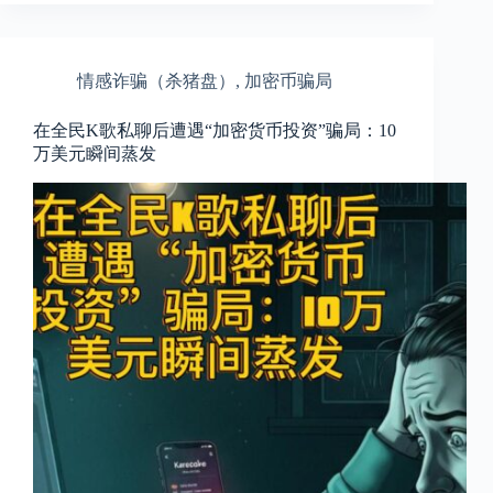
情感诈骗（杀猪盘）
,
加密币骗局
在全民K歌私聊后遭遇“加密货币投资”骗局：10
万美元瞬间蒸发