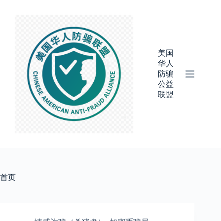
跳
过
内
容
美国
华人
防骗
公益
联盟
首页