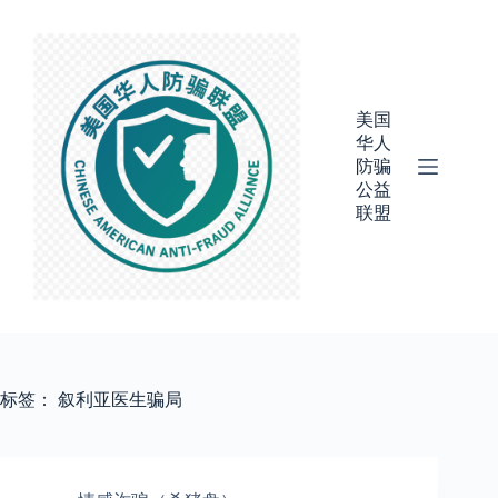
跳
过
内
容
美国
华人
防骗
公益
联盟
标签：
叙利亚医生骗局