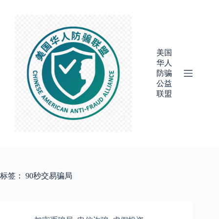
跳
过
内
容
美国
华人
防骗
公益
联盟
标签：
90秒交易骗局