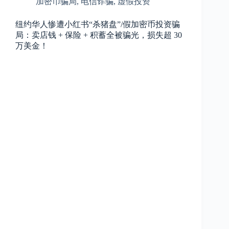
加密币骗局
,
电信诈骗
,
虚假投资
纽约华人惨遭小红书“杀猪盘”/假加密币投资骗
局：卖店钱 + 保险 + 积蓄全被骗光，损失超 30
万美金！