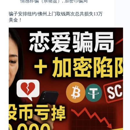
情感诈骗（杀猪盘）
,
加密币骗局
骗子安排纽约/佛州上门取钱两次总共损失13万
美金！