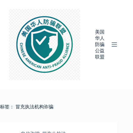
跳
过
内
容
美国
华人
防骗
公益
联盟
标签：
冒充执法机构诈骗