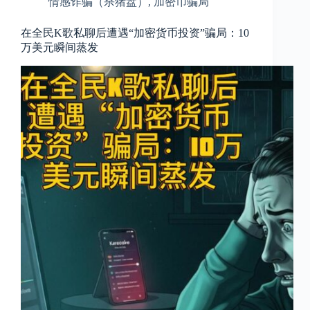
情感诈骗（杀猪盘）
,
加密币骗局
在全民K歌私聊后遭遇“加密货币投资”骗局：10
万美元瞬间蒸发