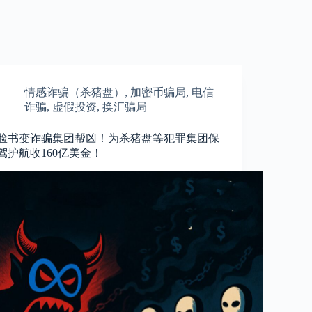
情感诈骗（杀猪盘）
,
加密币骗局
,
电信
诈骗
,
虚假投资
,
换汇骗局
脸书变诈骗集团帮凶！为杀猪盘等犯罪集团保
驾护航收160亿美金！